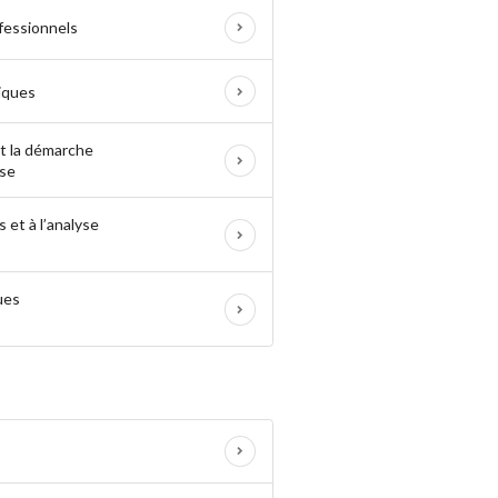
fessionnels
iques
et la démarche
ise
 et à l’analyse
ues