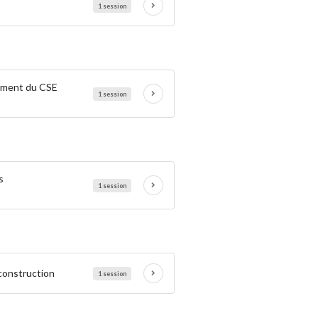
1 session
nement du CSE
1 session
s
1 session
 construction
1 session