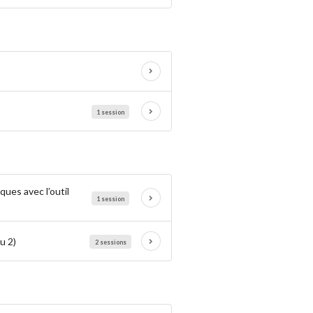
1 session
sques avec l’outil
1 session
u 2)
2 sessions