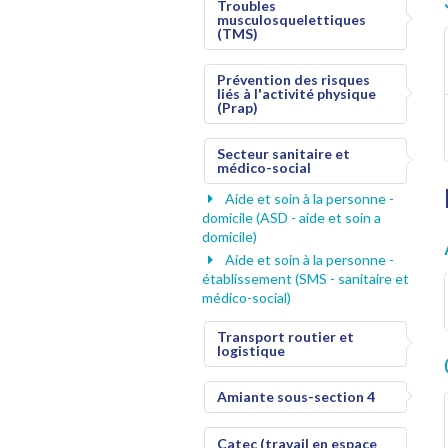
Troubles
musculosquelettiques
(TMS)
Prévention des risques
liés à l'activité physique
(Prap)
Secteur sanitaire et
médico-social
Aide et soin à la personne -
domicile (ASD - aide et soin a
domicile)
Aide et soin à la personne -
établissement (SMS - sanitaire et
médico-social)
Transport routier et
logistique
Amiante sous-section 4
Catec (travail en espace