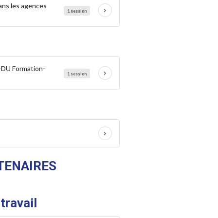
ans les agences
1 session
S-DU Formation-
1 session
TENAIRES
travail