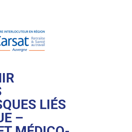
NIR
S
SQUES LIÉS
UE –
ET MÉDICO-