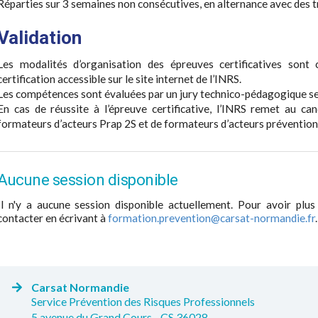
Réparties sur 3 semaines non consécutives, en alternance avec des tr
Validation
Les modalités d’organisation des épreuves certificatives sont 
certification accessible sur le site internet de l’INRS.
Les compétences sont évaluées par un jury technico-pédagogique selo
En cas de réussite à l’épreuve certificative, l’INRS remet au ca
formateurs d’acteurs Prap 2S et de formateurs d’acteurs prévention
Aucune session disponible
Il n'y a aucune session disponible actuellement. Pour avoir plus
contacter en écrivant à
formation.prevention@carsat-normandie.fr
.
Carsat Normandie
Service Prévention des Risques Professionnels
5 avenue du Grand Cours - CS 36028