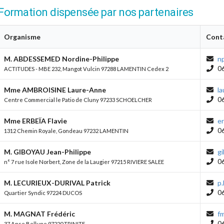
Formation dispensée par nos partenaires
Organisme
Cont
M. ABDESSEMED Nordine-Philippe
n
06
ACTITUDES - MBE 232, Mangot Vulcin 97288 LAMENTIN Cedex 2
Mme AMBROISINE Laure-Anne
l
06
Centre Commercial le Patio de Cluny 97233 SCHOELCHER
Mme ERBEÏA Flavie
er
06
1312 Chemin Royale, Gondeau 97232 LAMENTIN
M. GIBOYAU Jean-Philippe
g
06
n° 7 rue Isole Norbert, Zone de la Laugier 97215 RIVIERE SALEE
M. LECURIEUX-DURIVAL Patrick
p.
06
Quartier Syndic 97224 DUCOS
M. MAGNAT Frédéric
f
06
37 Anse Bellune 97220 TRINITE