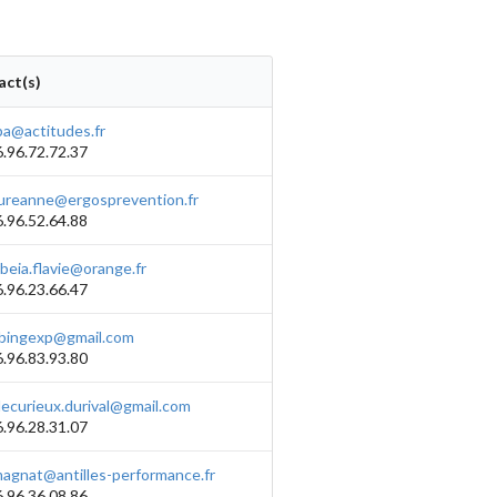
act(s)
pa@actitudes.fr
.96.72.72.37
aureanne@ergosprevention.fr
.96.52.64.88
beia.flavie@orange.fr
.96.23.66.47
ibingexp@gmail.com
.96.83.93.80
lecurieux.durival@gmail.com
.96.28.31.07
magnat@antilles-performance.fr
.96.36.08.86