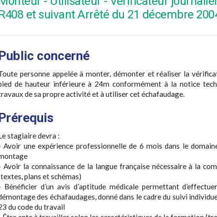
Monteur - Utilisateur - Vérificateur journal
R408 et suivant Arrêté du 21 décembre 200
Public concerné
Toute personne appelée à monter, démonter et réaliser la vérifica
pied de hauteur inférieure à 24m conformément à la notice techni
travaux de sa propre activité et à utiliser cet échafaudage.
Prérequis
Le stagiaire devra :
- Avoir une expérience professionnelle de 6 mois dans le domaine
montage
- Avoir la connaissance de la langue française nécessaire à la com
(textes, plans et schémas)
- Bénéficier d’un avis d’aptitude médicale permettant d’effect
démontage des échafaudages, donné dans le cadre du suivi individuel
23 du code du travail
- Être apte à travailler selon les caractéristiques de la formation (tr