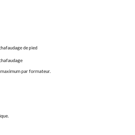
échafaudage de pied
'échafaudage
au maximum par formateur.
ique.