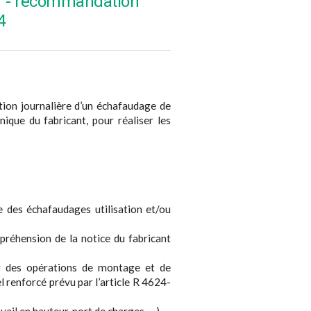
ier - recommandation
4
tion journalière d’un échafaudage de
que du fabricant, pour réaliser les
 des échafaudages utilisation et/ou
préhension de la notice du fabricant
uer des opérations de montage et de
 renforcé prévu par l’article R 4624-
avail en hauteur, port de charges, …)