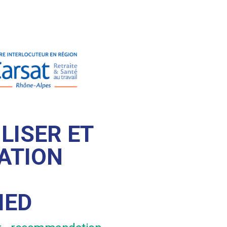
ILISER ET
CATION
IED