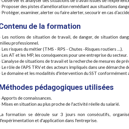
- Observer et analyser des situations de travail issues de l’expérienc
- Proposer des pistes d’amélioration remédiant aux situations dange
- Protéger, examiner, alerter ou faire alerter, secourir en cas d’accid
Contenu de la formation
- Les notions de situation de travail, de danger, de situation da
milieu professionnel.
- Les risques du métier (TMS - RPS - Chutes -Risques routiers …).
- Les AT et les MP, les conséquences pour une entreprise du secteur.
- L’analyse de situations de travail et la recherche de mesures de pré
- Le rôle de l’APS TRV et des acteurs impliqués dans une démarche d
- Le domaine et les modalités d'intervention du SST conformément 
Méthodes pédagogiques utilisées
- Apports de connaissances.
- Mises en situation au plus proche de l'activité réelle du salarié.
La formation se déroule sur 3 jours non consécutifs, organis
d'expérimentation et d'application dans l'entreprise.