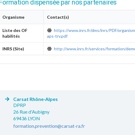
Formation dispensée par nos partenaires
Organisme
Contact(s)
Liste des OF
https://www.inrs.fr/dms/inrs/PDF/organisme
habilités
aps-trv.pdf
INRS (Site)
http://www.inrs.fr/services/formation/demu
Carsat Rhône-Alpes
DPRP
26 Rue d'Aubigny
69436 LYON
formation.prevention@carsat-ra.fr