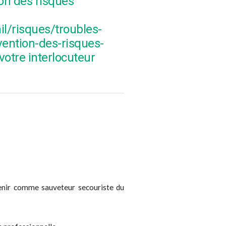
ion des risques
il/risques/troubles-
ention-des-risques-
otre interlocuteur
rvenir comme sauveteur secouriste du