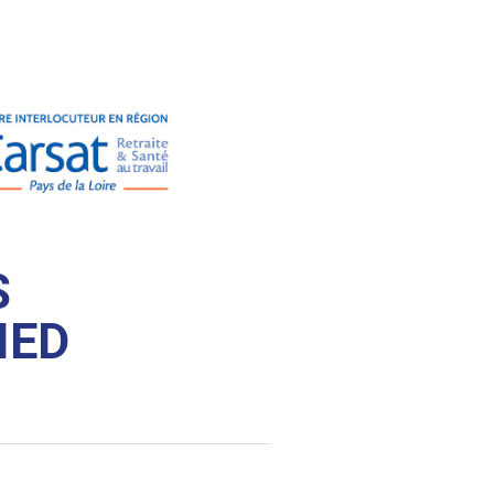
S
IED