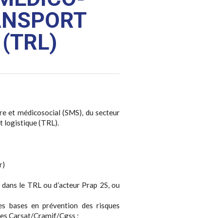
RANSPORT
(TRL)
re et médicosocial (SMS), du secteur
et logistique (TRL).
r)
 dans le TRL ou d’acteur Prap 2S, ou
des bases en prévention des risques
 des Carsat/Cramif/Cgss ;