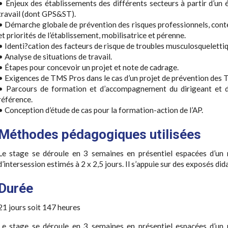
• Enjeux des établissements des différents secteurs à partir d’un é
travail (dont GPS&ST).
• Démarche globale de prévention des risques professionnels, conte
et priorités de l’établissement, mobilisatrice et pérenne.
• Identi?cation des facteurs de risque de troubles musculosqueletti
• Analyse de situations de travail.
• Étapes pour concevoir un projet et note de cadrage.
• Exigences de TMS Pros dans le cas d’un projet de prévention des 
• Parcours de formation et d’accompagnement du dirigeant et 
référence.
• Conception d’étude de cas pour la formation-action de l’AP.
Méthodes pédagogiques utilisées
Le stage se déroule en 3 semaines en présentiel espacées d’un 
d’intersession estimés à 2 x 2,5 jours. Il s’appuie sur des exposés did
Durée
21 jours soit 147 heures
Le stage se déroule en 3 semaines en présentiel espacées d’un 