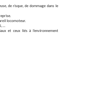
reuse, de risque, de dommage dans le
reprise.
areil locomoteur.
S, …
iaux et ceux liés à l’environnement