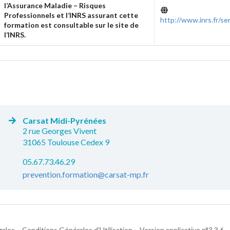
l’Assurance Maladie – Risques
Professionnels et l’INRS assurant cette
http://www.inrs.fr/se
formation est consultable sur le site de
l’INRS.
Carsat Midi-Pyrénées
2 rue Georges Vivent
31065 Toulouse Cedex 9
05.67.73.46.29
prevention.formation@carsat-mp.fr
gales
Conditions Générales d'Utilisation
Version applicative n°3.3.6