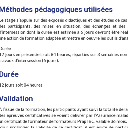
Méthodes pédagogiques utilisées
Le stage s’appuie sur des exposés didactiques et des études de cas 
des participants, des mises en situation, des échanges et des 
d’intersession dont la durée est estimée à 6 jours devront être réal
une action de formation adaptée et mettre en oeuvre les outils d'ana
Durée
12 jours en présentiel, soit 84 heures, réparties sur 3 semaines no
travaux d’intersession (6 jours).
Durée
12 jours soit 84 heures
Validation
À l’issue de la formation, les participants ayant suivi la totalité de 
des épreuves certificatives se voient délivrer par l’Assurance mala
un certificat de formateur de formateurs Prap IBC, valable 36 mois.
Pour prolonger la validité de ce certificat, il est exigé de parti