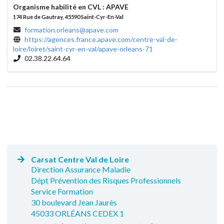
Organisme habilité en CVL : APAVE
174 Rue de Gautray, 45590 Saint-Cyr-En-Val
formation.orleans@apave.com
https://agences.france.apave.com/centre-val-de-
loire/loiret/saint-cyr-en-val/apave-orleans-71
02.38.22.64.64
Carsat Centre Val de Loire
Direction Assurance Maladie
Dépt Prévention des Risques Professionnels
Service Formation
30 boulevard Jean Jaurès
45033 ORLÉANS CEDEX 1