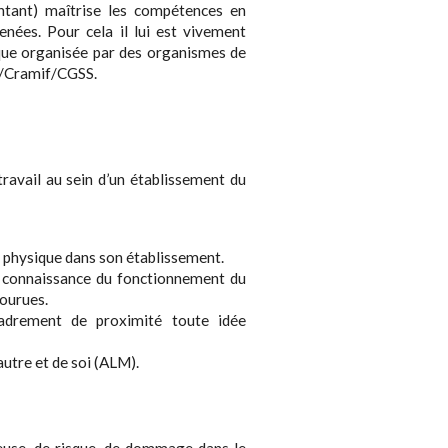
entant) maîtrise les compétences en
enées. Pour cela il lui est vivement
que organisée par des organismes de
at/Cramif/CGSS.
 travail au sein d’un établissement du
ité physique dans son établissement.
la connaissance du fonctionnement du
courues.
cadrement de proximité toute idée
autre et de soi (ALM).
reuse, de risque, de dommage dans le