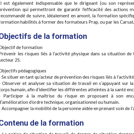
Il est également indispensable que le dirigeant (ou son représ
prévention qui permettront de garantir l'efficacité des actions m
recommandé de suivre, idéalement en amont, la formation spécifi
formation habilités à former des formateurs Prap, ou par les Cars
Objectifs de la formation
Objectif de formation
Prévenir les risques liés à l’activité physique dans sa situation de
secteur 2S.
Objectifs pédagogiques
- Se situer en tant qu’acteur de prévention des risques liés à l’activ
- Observer et analyser sa situation de travail en s’appuyant sur 
corps humain, afin d’identifier les différentes atteintes à la santé en
- Participer à la maîtrise du risque en proposant à son en
d’amélioration d’ordre technique, organisationnel ou humain.
- Accompagner la mobilité de la personne aidée en prenant soin de l’
Contenu de la formation
- La notion de situation de travail, de danger, de situation dange