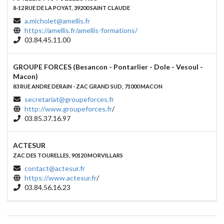
8-12 RUE DE LA POYAT, 39200 SAINT CLAUDE
a.micholet@amellis.fr
https://amellis.fr/amellis-formations/
03.84.45.11.00
GROUPE FORCES (Besancon - Pontarlier - Dole - Vesoul -
Macon)
83 RUE ANDRE DERAIN - ZAC GRAND SUD, 71000 MACON
secretariat@groupeforces.fr
http://www.groupeforces.fr
/
03.85.37.16.97
ACTESUR
ZAC DES TOURELLES, 90120 MORVILLARS
contact@actesur.fr
https://www.actesur.fr
/
03.84.56.16.23